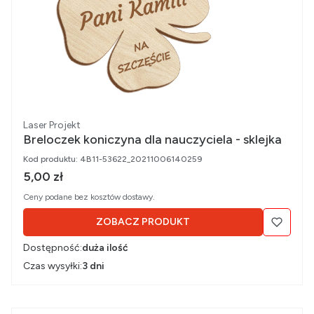
Producent
Laser Projekt
Breloczek koniczyna dla nauczyciela - sklejka
Kod produktu:
4B11-53622_20211006140259
Cena brutto
5,00 zł
Ceny podane bez kosztów dostawy.
ZOBACZ PRODUKT
Dostępność:
duża ilość
Czas wysyłki:
3 dni