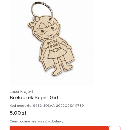
Producent
Laser Projekt
Breloczek Super Girl
Kod produktu:
9432-303AA_20220912111739
Cena brutto
5,00 zł
Ceny podane bez kosztów dostawy.