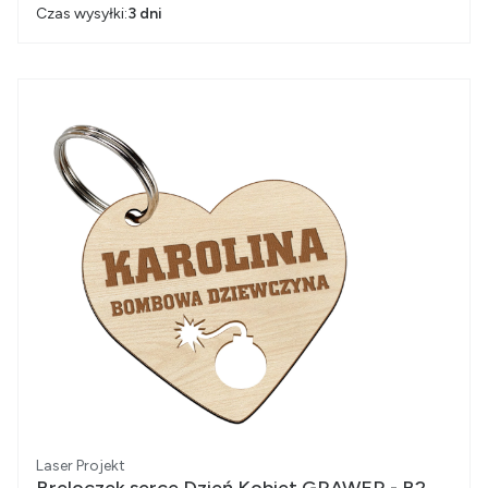
Czas wysyłki:
3 dni
Producent
Laser Projekt
Breloczek serce Dzień Kobiet GRAWER - B2