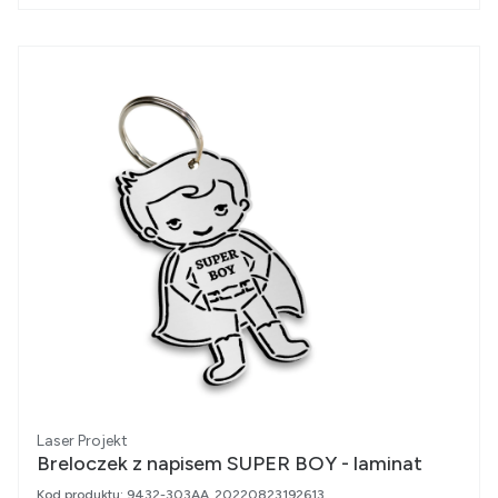
Producent
Laser Projekt
Breloczek z napisem SUPER BOY - laminat
Kod produktu:
9432-303AA_20220823192613