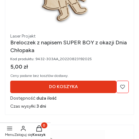
Producent
Laser Projekt
Breloczek z napisem SUPER BOY z okazji Dnia
Chłopaka
Kod produktu:
9432-303AA_20220823192025
Cena brutto
5,00 zł
Ceny podane bez kosztów dostawy.
DO KOSZYKA
Dostępność:
duża ilość
Czas wysyłki:
3 dni
Produkty w koszyku: 0. Zobacz szczegóły
Menu
Zaloguj się
Koszyk