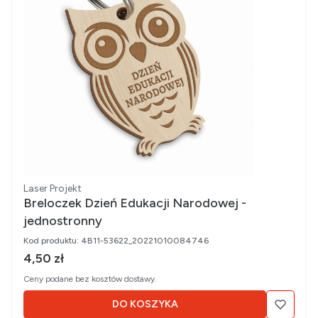
Producent
Laser Projekt
Breloczek Dzień Edukacji Narodowej -
jednostronny
Kod produktu:
4B11-53622_20221010084746
Cena brutto
4,50 zł
Ceny podane bez kosztów dostawy.
DO KOSZYKA