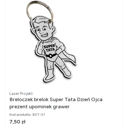
Producent
Laser Projekt
Breloczek brelok Super Tata Dzień Ojca
prezent upominek grawer
Kod produktu:
BST-01
Cena brutto
7,50 zł