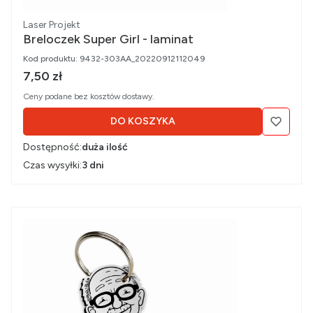
Producent
Laser Projekt
Breloczek Super Girl - laminat
Kod produktu:
9432-303AA_20220912112049
Cena brutto
7,50 zł
Ceny podane bez kosztów dostawy.
DO KOSZYKA
Dostępność:
duża ilość
Czas wysyłki:
3 dni