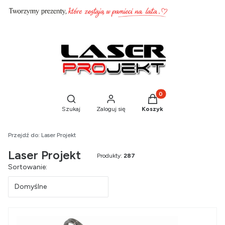
Produkty w koszyku: 0
Otwórz wyszukiwarkę
Szukaj
Zaloguj się
Koszyk
Przejdź do:
Laser Projekt
Laser Projekt
Produkty:
287
Lista produktów
Sortowanie:
Domyślne