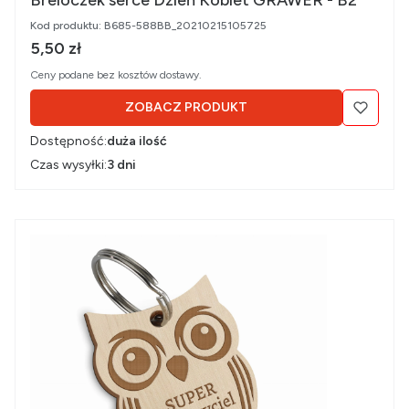
Kod produktu:
B685-588BB_20210215105725
Cena brutto
5,50 zł
Ceny podane bez kosztów dostawy.
ZOBACZ PRODUKT
Dostępność:
duża ilość
Czas wysyłki:
3 dni