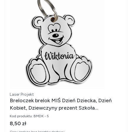
Producent
Laser Projekt
Breloczek brelok MIŚ Dzień Dziecka, Dzień
Kobiet, Dziewczyny prezent Szkoła
Przedszkole grawer imię
Kod produktu:
BMDK - 5
Cena brutto
8,50 zł
Ceny podane bez kosztów dostawy.