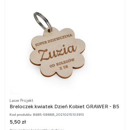
Producent
Laser Projekt
Breloczek kwiatek Dzień Kobiet GRAWER - B5
Kod produktu:
B685-588BB_20210215103913
Cena brutto
5,50 zł