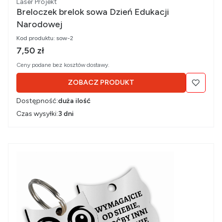
Producent
Laser Projekt
Breloczek brelok sowa Dzień Edukacji
Narodowej
Kod produktu:
sow-2
Cena brutto
7,50 zł
Ceny podane bez kosztów dostawy.
ZOBACZ PRODUKT
Dostępność:
duża ilość
Czas wysyłki:
3 dni