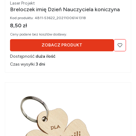
Producent
Laser Projekt
Breloczek imię Dzień Nauczyciela koniczyna
Kod produktu:
4B11-53622_20211006141318
Cena brutto
8,50 zł
Ceny podane bez kosztów dostawy.
ZOBACZ PRODUKT
Dostępność:
duża ilość
Czas wysyłki:
3 dni