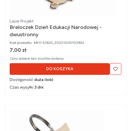
Producent
Laser Projekt
Breloczek Dzień Edukacji Narodowej -
dwustronny
Kod produktu:
4B11-53622_20221005103922
Cena brutto
7,00 zł
Ceny podane bez kosztów dostawy.
DO KOSZYKA
Dostępność:
duża ilość
Czas wysyłki:
3 dni