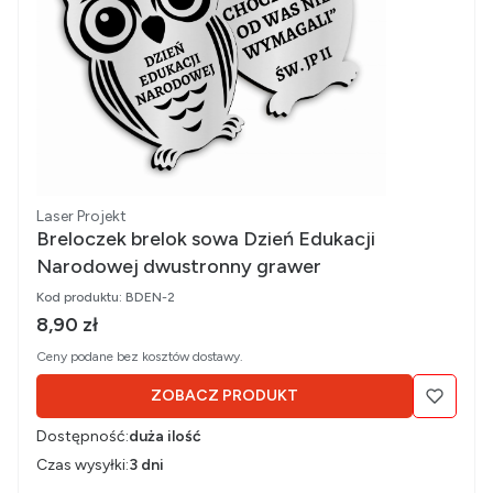
Producent
Laser Projekt
Breloczek brelok sowa Dzień Edukacji
Narodowej dwustronny grawer
Kod produktu:
BDEN-2
Cena brutto
8,90 zł
Ceny podane bez kosztów dostawy.
ZOBACZ PRODUKT
Dostępność:
duża ilość
Czas wysyłki:
3 dni