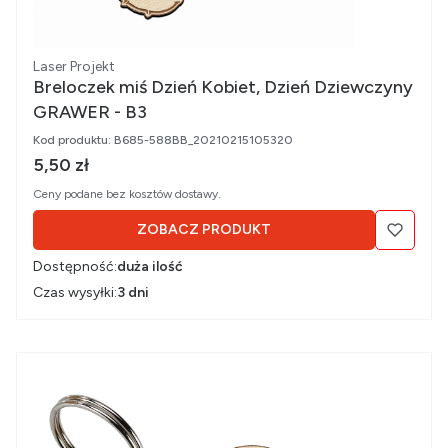
Producent
Laser Projekt
Breloczek miś Dzień Kobiet, Dzień Dziewczyny
GRAWER - B3
Kod produktu:
B685-588BB_20210215105320
Cena brutto
5,50 zł
Ceny podane bez kosztów dostawy.
ZOBACZ PRODUKT
Dostępność:
duża ilość
Czas wysyłki:
3 dni