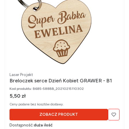
Producent
Laser Projekt
Breloczek serce Dzień Kobiet GRAWER - B1
Kod produktu:
B685-588BB_20210215110302
Cena brutto
5,50 zł
Ceny podane bez kosztów dostawy.
ZOBACZ PRODUKT
Dostępność:
duża ilość