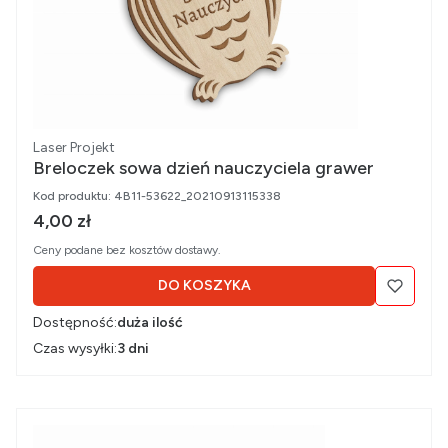
Producent
Laser Projekt
Breloczek sowa dzień nauczyciela grawer
Kod produktu:
4B11-53622_20210913115338
Cena brutto
4,00 zł
Ceny podane bez kosztów dostawy.
DO KOSZYKA
Dostępność:
duża ilość
Czas wysyłki:
3 dni