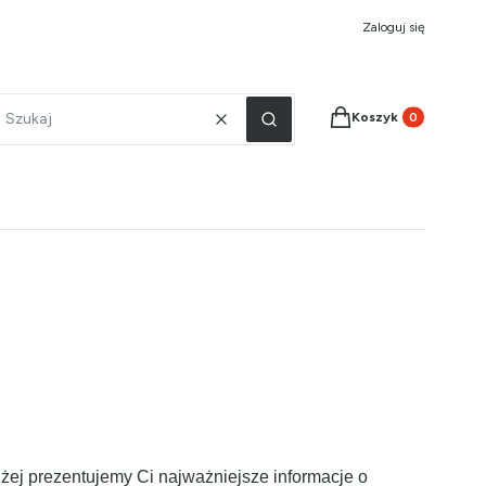
Zaloguj się
Produkty w koszyku
Koszyk
Wyczyść
Szukaj
iżej prezentujemy Ci najważniejsze informacje o