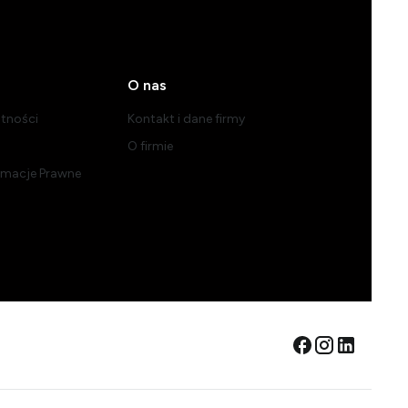
O nas
atności
Kontakt i dane firmy
?
O firmie
ormacje Prawne