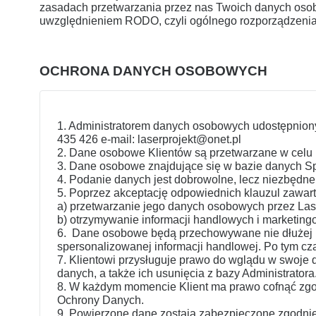
zasadach przetwarzania przez nas Twoich danych osobo
uwzględnieniem RODO, czyli ogólnego rozporządzenia
OCHRONA DANYCH OSOBOWYCH
1. Administratorem danych osobowych udostępnionych
435 426 e-mail: laserprojekt@onet.pl
2. Dane osobowe Klientów są przetwarzane w celu 
3. Dane osobowe znajdujące się w bazie danych Sp
4. Podanie danych jest dobrowolne, lecz niezbędne
5. Poprzez akceptację odpowiednich klauzul zawart
a) przetwarzanie jego danych osobowych przez Las
b) otrzymywanie informacji handlowych i marketing
6. Dane osobowe będą przechowywane nie dłużej niż
spersonalizowanej informacji handlowej. Po tym c
7. Klientowi przysługuje prawo do wglądu w swoje 
danych, a także ich usunięcia z bazy Administratora
8. W każdym momencie Klient ma prawo cofnąć zgod
Ochrony Danych.
9. Powierzone dane zostają zabezpieczone zgodnie z