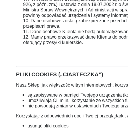
926, z późn. zm.) i ustawia z dnia 18.07.2002 r. o 
Ministra Spraw Wewnętrznych i Administracji w sp
powinny odpowiadać urządzenia i systemy informat
10. Dane osobowe zostają zabezpieczone przed i
przepisami prawa.
11. Dane osobowe Klienta nie będą automatyzowane
12. Mamy prawo przekazywać dane Klienta do podmiot
oferujący przesyłki kurierskie.
PLIKI COOKIES („CIASTECZKA”)
Nasz Sklep, jak większość witryn internetowych, korzysta
są zapisywane w pamięci Twojego urządzenia (komp
umożliwiają Ci, m.in., korzystanie ze wszystkich f
nie powodują zmian w ustawieniach Twojego urz
Korzystając z odpowiednich opcji Twojej przeglądarki,
usunąć pliki cookies