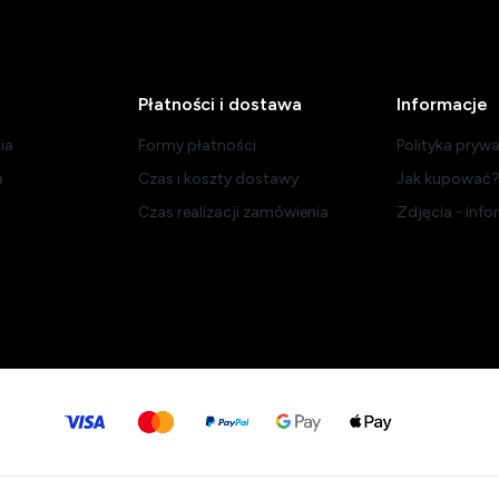
Płatności i dostawa
Informacje
ia
Formy płatności
Polityka pryw
a
Czas i koszty dostawy
Jak kupować
Czas realizacji zamówienia
Zdjęcia - inf