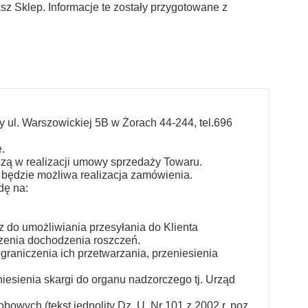
z Sklep. Informacje te zostały przygotowane z
y ul. Warszowickiej 5B w Żorach 44-244, tel.696
.
zą w realizacji umowy sprzedaży Towaru.
 będzie możliwa realizacja zamówienia.
dę na:
 do umożliwiania przesyłania do Klienta
zenia dochodzenia roszczeń.
raniczenia ich przetwarzania, przeniesienia
sienia skargi do organu nadzorczego tj. Urząd
owych (tekst jednolity Dz. U. Nr 101 z 2002 r. poz.