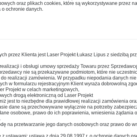
wych oraz plikach cookies, które są wykorzystywane przez nas
 o ochronie danych.
 przez Klienta jest Laser Projekt Łukasz Lipus z siedzibą prz
realizacji i obsługi umowy sprzedaży Towaru przez Sprzedawcę
rzedawcy nie są przekazywane podmiotom, które nie uczestnic
 do realizacji zamówienia. W przypadku niepodania danych nie
ych w formularzu rejestracyjnym Klient wyraża dobrowolną zgo
er Projekt w celach marketingowych,
owych drogą elektroniczną od Laser Projekt
 jest to niezbędne dla prawidłowej realizacji zamówienia oraz
zasie dane są przechowywane wyłącznie na potrzeby zabezpiec
dane osobowe, prawo do ich poprawienia, wniesienia żądania og
.
ę na przetwarzanie jego danych osobowych oraz prawo do wnie
 ustawami: ustawa z dnia 29.08.1997 r. o ochronie danych osob