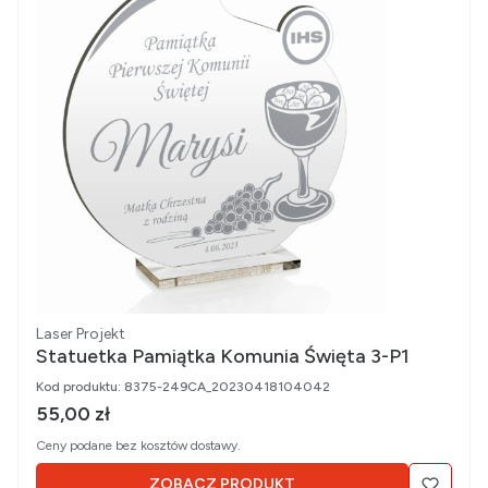
Producent
Laser Projekt
Statuetka Pamiątka Komunia Święta 3-P1
Kod produktu:
8375-249CA_20230418104042
Cena brutto
55,00 zł
Ceny podane bez kosztów dostawy.
ZOBACZ PRODUKT