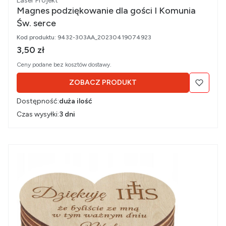
Laser Projekt
Magnes podziękowanie dla gości I Komunia
Św. serce
Kod produktu:
9432-303AA_20230419074923
Cena brutto
3,50 zł
Ceny podane bez kosztów dostawy.
ZOBACZ PRODUKT
Dostępność:
duża ilość
Czas wysyłki:
3 dni