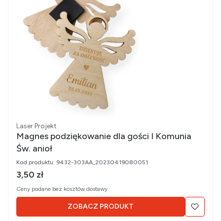
Producent
Laser Projekt
Magnes podziękowanie dla gości I Komunia
Św. anioł
Kod produktu:
9432-303AA_20230419080051
Cena brutto
3,50 zł
Ceny podane bez kosztów dostawy.
ZOBACZ PRODUKT