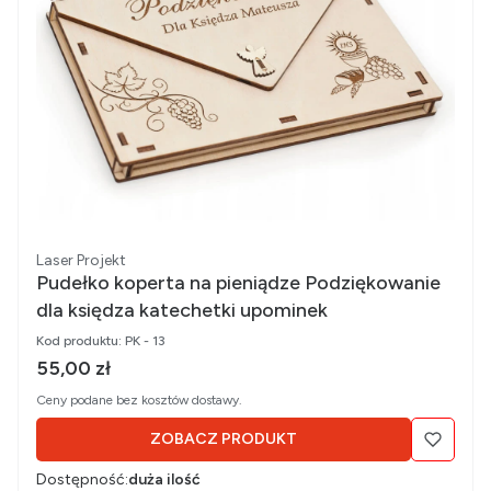
Producent
Laser Projekt
Pudełko koperta na pieniądze Podziękowanie
dla księdza katechetki upominek
Kod produktu:
PK - 13
Cena brutto
55,00 zł
Ceny podane bez kosztów dostawy.
ZOBACZ PRODUKT
Dostępność:
duża ilość