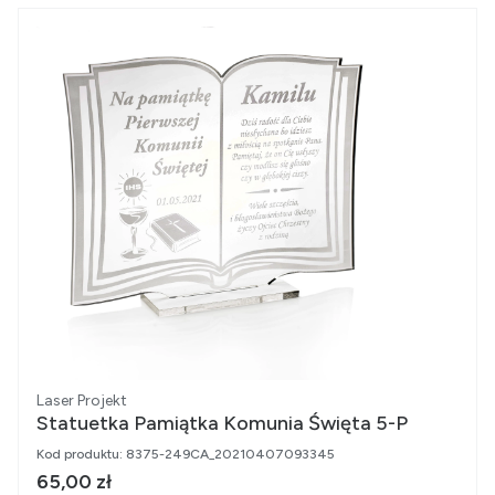
Producent
Laser Projekt
Statuetka Pamiątka Komunia Święta 5-P
Kod produktu:
8375-249CA_20210407093345
Cena brutto
65,00 zł