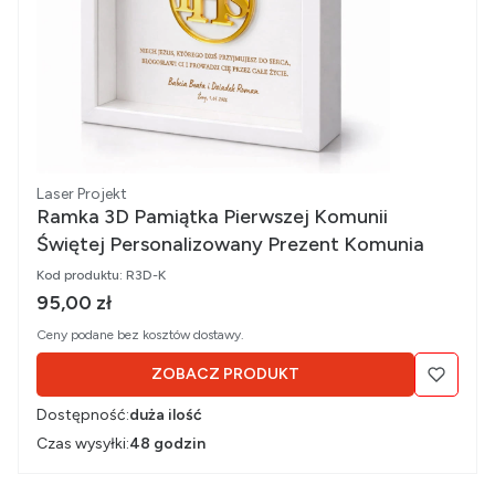
Producent
Laser Projekt
Ramka 3D Pamiątka Pierwszej Komunii
Świętej Personalizowany Prezent Komunia
Kod produktu:
R3D-K
Cena brutto
95,00 zł
Ceny podane bez kosztów dostawy.
ZOBACZ PRODUKT
Dostępność:
duża ilość
Czas wysyłki:
48 godzin