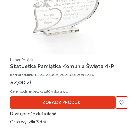
Producent
Laser Projekt
Statuetka Pamiątka Komunia Święta 4-P
Kod produktu:
8375-249CA_20210407094246
Cena brutto
57,00 zł
Ceny podane bez kosztów dostawy.
ZOBACZ PRODUKT
Dostępność:
duża ilość
Czas wysyłki:
3 dni