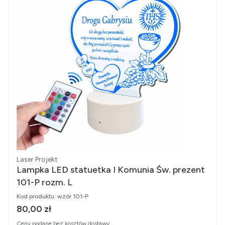
Producent
Laser Projekt
Lampka LED statuetka I Komunia Św. prezent
101-P rozm. L
Kod produktu:
wzór 101-P
Cena brutto
80,00 zł
Ceny podane bez kosztów dostawy.