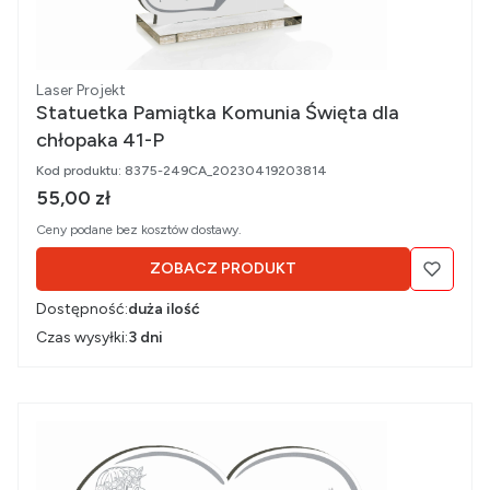
Producent
Laser Projekt
Statuetka Pamiątka Komunia Święta dla
chłopaka 41-P
Kod produktu:
8375-249CA_20230419203814
Cena brutto
55,00 zł
Ceny podane bez kosztów dostawy.
ZOBACZ PRODUKT
Dostępność:
duża ilość
Czas wysyłki:
3 dni