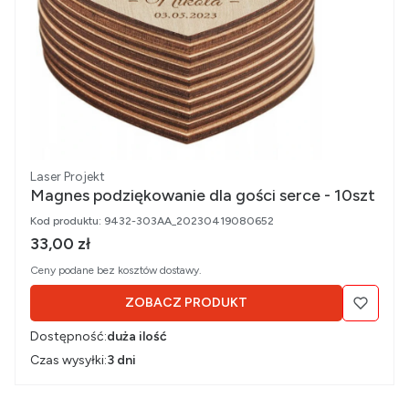
Producent
Laser Projekt
Magnes podziękowanie dla gości serce - 10szt
Kod produktu:
9432-303AA_20230419080652
Cena brutto
33,00 zł
Ceny podane bez kosztów dostawy.
ZOBACZ PRODUKT
Dostępność:
duża ilość
Czas wysyłki:
3 dni