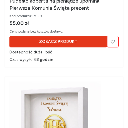
Pudełko koperta na pieniądze upominki
Pierwsza Komunia Święta prezent
Kod produktu:
PK - 9
Cena brutto
55,00 zł
Ceny podane bez kosztów dostawy.
ZOBACZ PRODUKT
Dostępność:
duża ilość
Czas wysyłki:
48 godzin