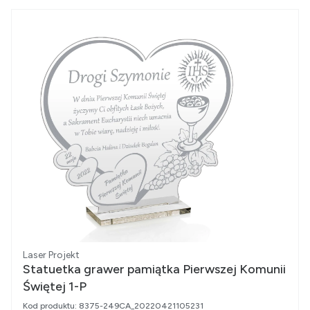
Producent
Laser Projekt
Statuetka grawer pamiątka Pierwszej Komunii
Świętej 1-P
Kod produktu:
8375-249CA_20220421105231