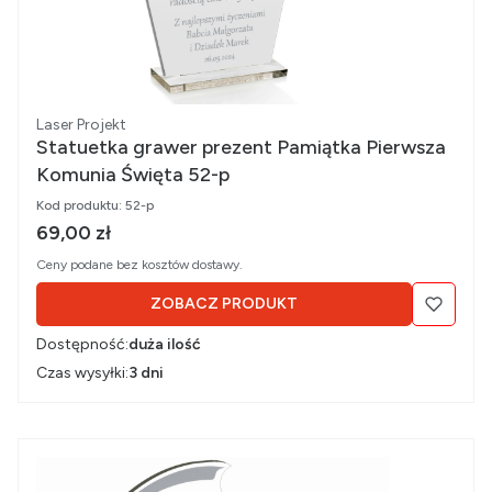
Producent
Laser Projekt
Statuetka grawer prezent Pamiątka Pierwsza
Komunia Święta 52-p
Kod produktu:
52-p
Cena brutto
69,00 zł
Ceny podane bez kosztów dostawy.
ZOBACZ PRODUKT
Dostępność:
duża ilość
Czas wysyłki:
3 dni