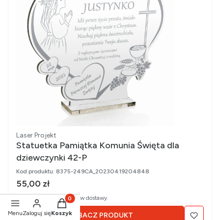
Producent
Laser Projekt
Statuetka Pamiątka Komunia Święta dla
dziewczynki 42-P
Kod produktu:
8375-249CA_20230419204848
Cena brutto
55,00 zł
Ceny podane bez kosztów dostawy.
Produkty w koszyku: 0. Zobacz szczegóły
Menu
Zaloguj się
Koszyk
ZOBACZ PRODUKT