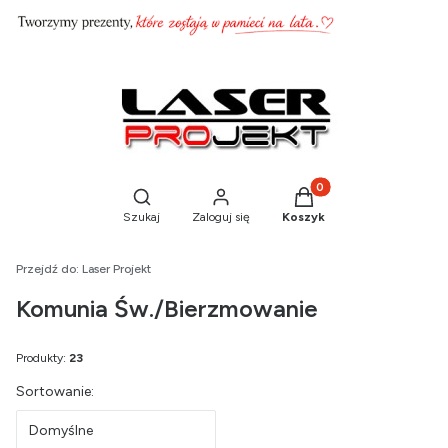
Produkty w koszyku: 0
Otwórz wyszukiwarkę
Szukaj
Zaloguj się
Koszyk
Przejdź do:
Laser Projekt
Komunia Św./Bierzmowanie
Produkty:
23
Lista produktów
Sortowanie:
Domyślne