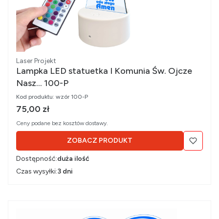
Producent
Laser Projekt
Lampka LED statuetka I Komunia Św. Ojcze
Nasz... 100-P
Kod produktu:
wzór 100-P
Cena brutto
75,00 zł
Ceny podane bez kosztów dostawy.
ZOBACZ PRODUKT
Dostępność:
duża ilość
Czas wysyłki:
3 dni