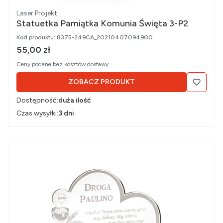
Producent
Laser Projekt
Statuetka Pamiątka Komunia Święta 3-P2
Kod produktu:
8375-249CA_20210407094900
Cena brutto
55,00 zł
Ceny podane bez kosztów dostawy.
ZOBACZ PRODUKT
Dostępność:
duża ilość
Czas wysyłki:
3 dni